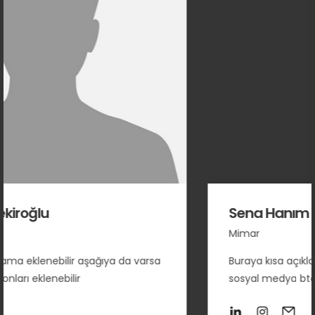
Sena Hanım
Mimar
 aşağıya da varsa
Buraya kısa açıklama eklenebilir a
r
sosyal medya btonları eklenebilir