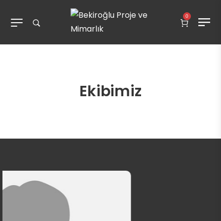
0
Ekibimiz